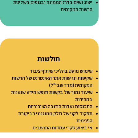
ייצוג נשים בדרג הממונה ובגופים בשליטת
הרשות המקומית
חולשות
שימוש מועט בהליכי שיתוף ציבור
שקיפות ונגישות אתר האינטרנט של הרשות
המקומית (מדד שבי"ל)
שיעור נמוך של בקשות חופש מידע שנענות
במהירות
התכנסות ועדות החובה הציבוריות
תפקוד לקוי של חלק ממנגנוני הביקורת
הפנימית
אי ביצוע סקרי עמדות התושבים
אי-הזמנת התושבים להשתתפות פעילה