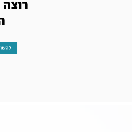
רוצה 
ה
להשוו