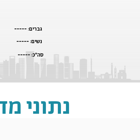
-----
גברים:
-----
נשים:
-----
סה"כ:
נתוני מ