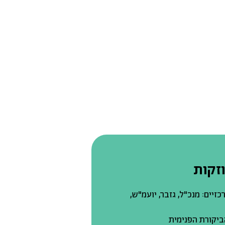
זקות
יים: מנכ"ל, גזבר, יועמ"ש,
ביקורת הפנימית